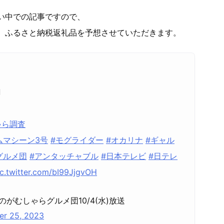
い中での記事ですので、
、ふるさと納税返礼品を予想させていただきます。

ゃら調査
ムマシーン3号
#モグライダー
#オカリナ
#ギャル
グルメ団
#アンタッチャブル
#日本テレビ
#日テレ
ic.twitter.com/bI99JjgvOH
がむしゃらグルメ団10/4(水)放送
er 25, 2023