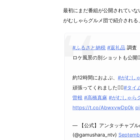
最初にまだ番組が公開されていな
がむしゃらグルメ団で紹介される
#ふるさと納税
#返礼品
調査
ロケ風景の別ショットも公開
約12時間におよぶ、
#がむし
頑張ってくれました
#タイ
曽根
#高橋真麻
#がむしゃら
https://t.co/AbwxvwDp0k
p
— 【公式】アンタッチャブルの
(@gamushara_ntv)
Septemb