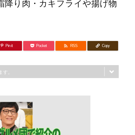
霜降り肉・カキフライや揚げ物

Pin it
Pocket
RSS
Copy
ます。