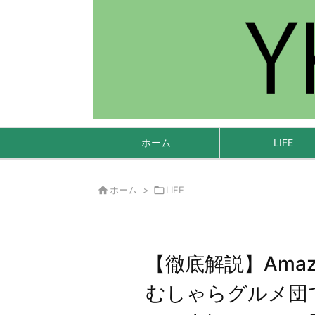
ホーム
LIFE

ホーム
>

LIFE
【徹底解説】Ama
むしゃらグルメ団