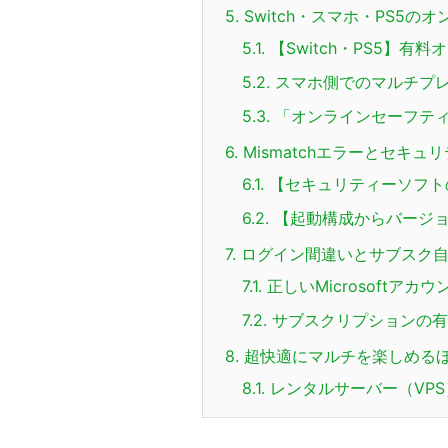
5.
Switch・スマホ・PS5
5.1.
【Switch・PS5】
5.2.
スマホ側でのマルチプ
5.3.
「オンラインセーフテ
6.
Mismatchエラーとセキュ
6.1.
【セキュリティーソフト
6.2.
【起動構成からバージョン
7.
ログイン間違いとサブスク自
7.1.
正しいMicrosoftア
7.2.
サブスクリプションの有
8.
超快適にマルチを楽しめる
8.1.
レンタルサーバー（VP