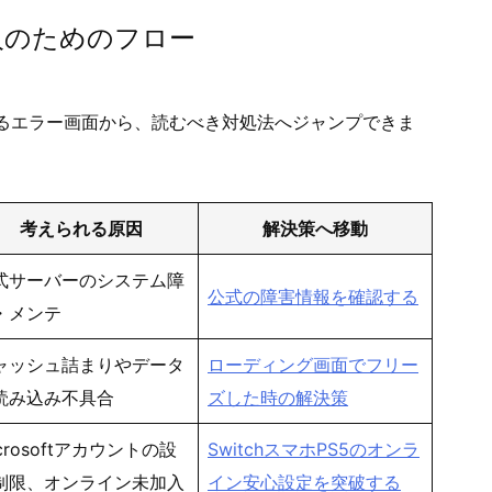
人のためのフロー
るエラー画面から、読むべき対処法へジャンプできま
考えられる原因
解決策へ移動
式サーバーのシステム障
公式の障害情報を確認する
・メンテ
ャッシュ詰まりやデータ
ローディング画面でフリー
読み込み不具合
ズした時の解決策
crosoftアカウントの設
SwitchスマホPS5のオンラ
制限、オンライン未加入
イン安心設定を突破する