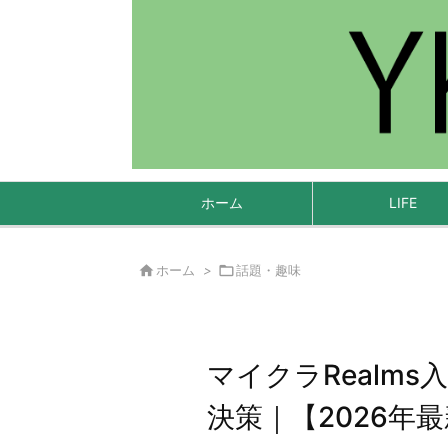
ホーム
LIFE

ホーム
>

話題・趣味
マイクラRealm
決策｜【2026年