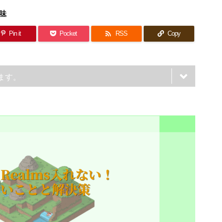
味

Pin it
Pocket
RSS
Copy
ます。