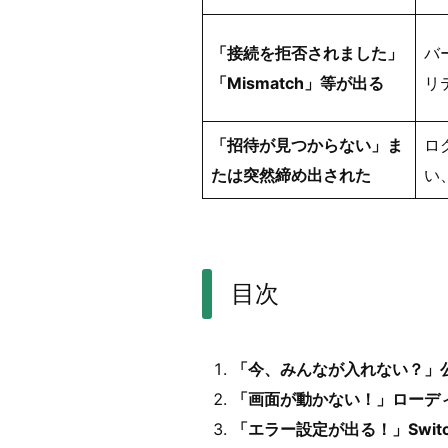
「接続を拒否されました」
バ
「Mismatch」等が出る
リ
「招待が見つからない」ま
ロ
たは突然締め出された
い
目次
「今、みんなが入れない？」
「画面が動かない！」ローデ
「エラー設定が出る！」Swi