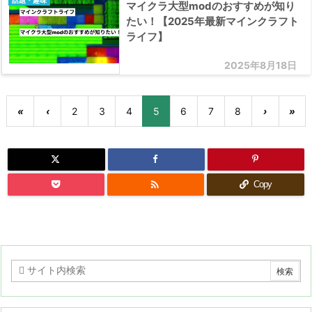
話題・趣味
マイクラ大型modのおすすめが知り
たい！【2025年最新マインクラフト
ライフ】
2025年8月18日
«
‹
2
3
4
5
6
7
8
›
»

Copy