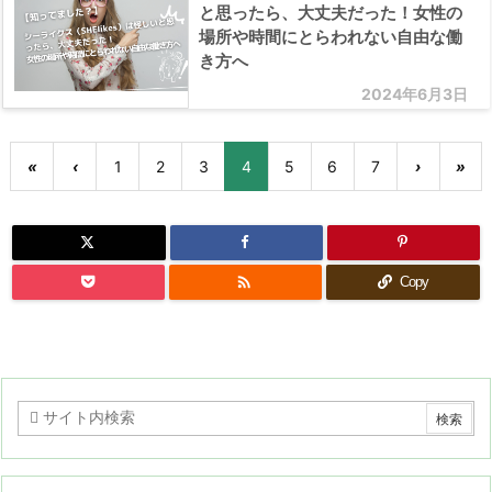
と思ったら、大丈夫だった！女性の
場所や時間にとらわれない自由な働
き方へ
2024年6月3日
«
‹
1
2
3
4
5
6
7
›
»

Copy