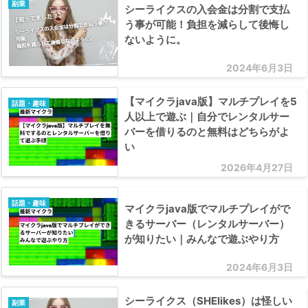
副業
シーライクスの入会金は分割で支払
う事が可能！負担を減らして後悔し
ないように。
2024年6月3日
【マイクラjava版】マルチプレイを5
話題・趣味
人以上で遊ぶ｜自分でレンタルサー
バーを借りるのと無料はどちらがよ
い
2026年4月27日
話題・趣味
マイクラjava版でマルチプレイがで
きるサーバー（レンタルサーバー）
が知りたい｜みんなで遊ぶやり方
2024年6月3日
シーライクス（SHElikes）は怪しい
副業