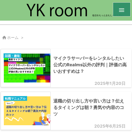


ホーム
>
話題・趣味
マイクラサーバーをレンタルしたい
公式のRealms以外の評判｜評価の高
いおすすめは？
2025年1月20日
転職マニュアル
退職の切り出し方や言い方は？伝え
るタイミングは朝？勇気や内容のコ
ツ
2025年6月25日