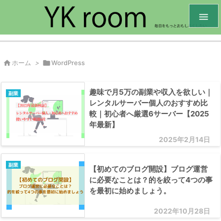


ホーム
>

WordPress
趣味で月5万の副業や収入を欲しい｜
副業
レンタルサーバー個人のおすすめ比
較｜初心者へ厳選6サーバー【2025
年最新】
2025年2月14日
副業
【初めてのブログ開設】ブログ運営
に必要なことは？的を絞って4つの事
を最初に始めましょう。
2022年10月28日