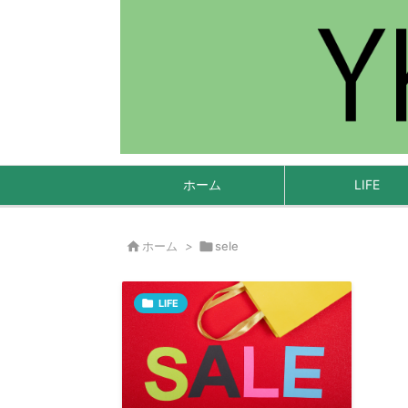
ホーム
LIFE

ホーム
>

sele

LIFE