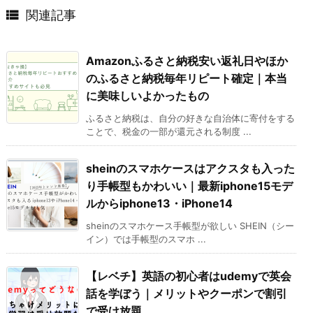

関連記事
Amazonふるさと納税安い返礼日やほか
のふるさと納税毎年リピート確定｜本当
に美味しいよかったもの
ふるさと納税は、自分の好きな自治体に寄付をする
ことで、税金の一部が還元される制度 ...
sheinのスマホケースはアクスタも入った
り手帳型もかわいい｜最新iphone15モデ
ルからiphone13・iPhone14
sheinのスマホケース手帳型が欲しい SHEIN（シー
イン）では手帳型のスマホ ...
【レベチ】英語の初心者はudemyで英会
話を学ぼう｜メリットやクーポンで割引
で受け放題