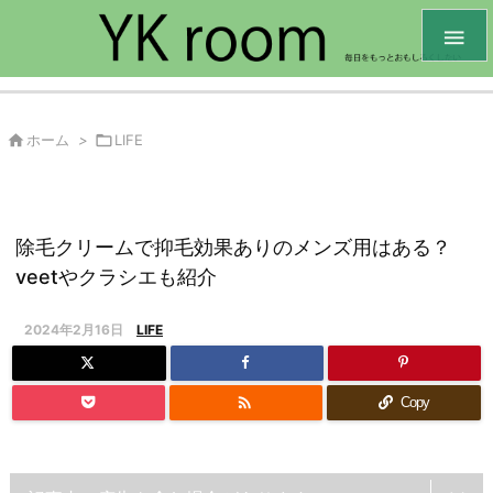


ホーム
>

LIFE
除毛クリームで抑毛効果ありのメンズ用はある？
veetやクラシエも紹介
2024年2月16日
LIFE

Copy