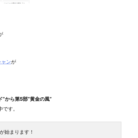
が
シャン
が
”から第5部“黄金の風”
中です。
謝祭が始まります！