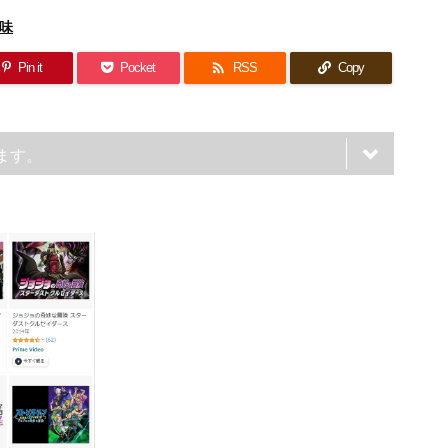
味

Pin it
Pocket
RSS
Copy
ます。