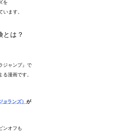
ズを
ています。
険とは？
ラジャンプ』で
よる漫画です。
ジョ
ランズ）
が
ピンオフも