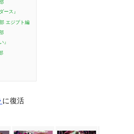
部
ダース』
部 エジプト編
部
い』
部
ラ
に復活