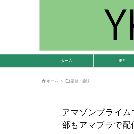
ホーム
LIFE

ホーム
>

話題・趣味
アマゾンプライム
部もアマプラで配信