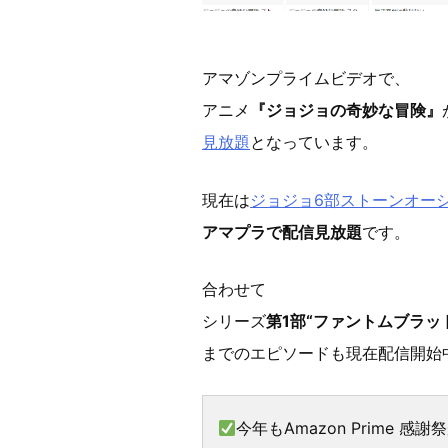
アマゾンプライムビデオで、
アニメ
『ジョジョの奇妙な冒険』
見放題
となっています。
現在は
ジョジョ6部ストーンオー
アマプラで配信見放題
です。
合わせて
シリーズ
第1部“ファントムブラッド
までのエピソードも現在配信開始
今年もAmazon Prime 感