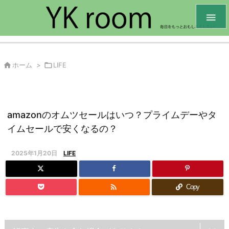


ホーム
>

LIFE
amazonのオムツセールはいつ？プライムデーやタ
イムセールで安くなるの？
2025年1月20日
LIFE

Copy