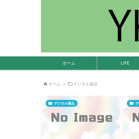
ホーム
LIFE

ホーム
>

デジタル遺品

デジタル遺品

デ